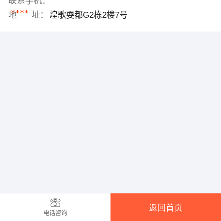
联系手机：
****
地 址：
煌歌耍都G2栋2楼7号
返回首页
电话咨询